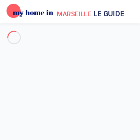
LE GUIDE
MARSEILLE
Guide My Home In Marseille
Pour tout savoir sur Marseille !
L'Histoire de Marseille
Météo à Marseille
Les environs de Marseille
Les musées
Le marché à Marseille
Lieux emblématiques de Marseille
Littoral de Marseille
Plongée sous-marine à Marseille
Promenades en bateau
Les sports nautiques à Marseille
Quartier Notre-Dame-du-Mont Marseille
Le quartier de Noailles
plages de Marseille