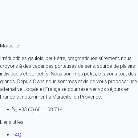
Appartement 2 chambres Marseille
France - Provence - Marseille et ses environs - Marseille
4 personnes - 2 chambres
À partir de
210€
/nuit
Ref : 61869
Marseille
Irréductibles gaulois, peut-être, pragmatiques sûrement, nous
croyons à des vacances porteuses de sens, source de plaisirs
individuels et collectifs. Nous sommes petits, et avons tout des
grands. Depuis 8 ans nous sommes ravis de vous proposer une
alternative Locale et Française pour réserver vos séjours en
France et notamment à Marseille, en Provence.
+33 (0) 661 108 714
Liens utiles
FAQ