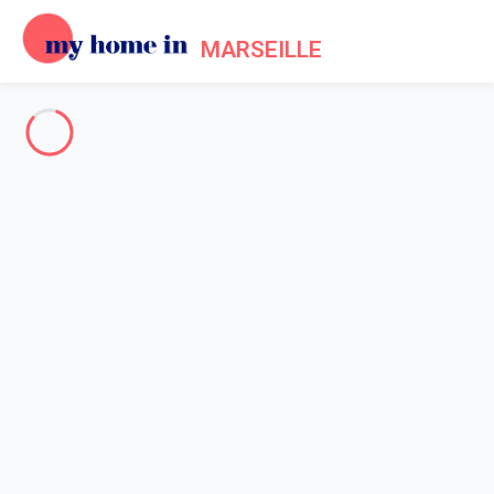
MARSEILLE
Tout Marseille
-
Votre recherche
RECHERCHER
Vos filtres
Appliquer
Arrivée