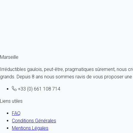
année, notamment grâce au mistral, qui souffle en moyenne 93 jou
A savoir !
Si l'hiver se limite aux mois de décembre, janvier et février, il pe
lui reconnaît toutefois une vertu, celle de chasser les nuages et 
Marseille
Irréductibles gaulois, peut-être, pragmatiques sûrement, nous c
grands. Depuis 8 ans nous sommes ravis de vous proposer une a
+33 (0) 661 108 714
Liens utiles
FAQ
Conditions Générales
Mentions Légales