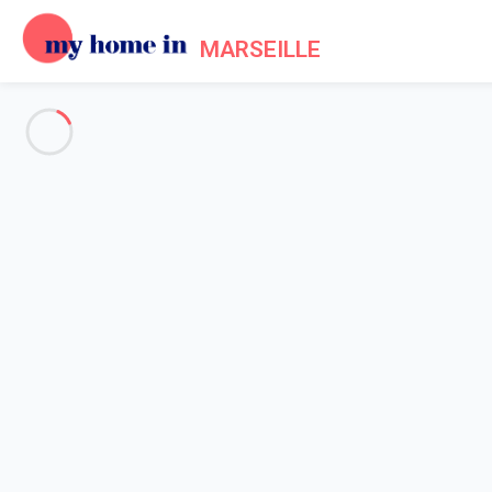
MARSEILLE
Informations Pratiques pour vot
Accueil
Informations pratiques My Home In Marseille
My Home In Marseille en quelques mots
Le remarquable mélange de vestiges historiques, de trésors natu
aux jolies couleurs de la Montagne Sainte Victoire, en passant 
Comment venir ?
Voiture :
Marseille et sa région sont au carrefour de trois autoro