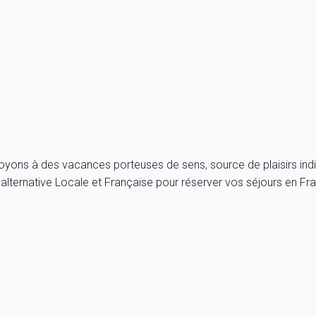
rs par an, Marseille jouit en effet d'une durée exceptionnelle d'
ut faire froid à Marseille et Il faut se méfier du fameux mistral, qu
de faire place nette au bleu azur qui caractérise le ciel marseilla
royons à des vacances porteuses de sens, source de plaisirs indi
lternative Locale et Française pour réserver vos séjours en Fr