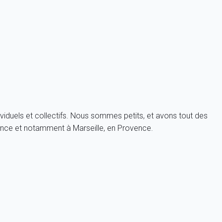
ensoleillement !
i froid et violent, peut faire chuter rapidement la température. On
is ! Vous pouvez
réserver à Marseille
à toutes les saisons.
viduels et collectifs. Nous sommes petits, et avons tout des
ance et notamment à Marseille, en Provence.