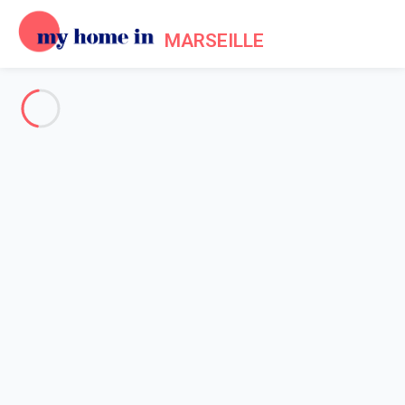
MARSEILLE
Voir toutes les photos
Aperçu
Description
Carte
Tarifs et disponibilités
Accueil
Location appartement Cassis
Appartement 2 chambres Cassis
Appartement 2 chambres
Cassis