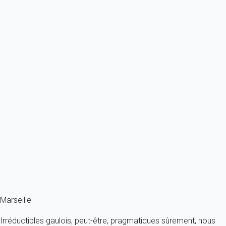
2 personnes - 1 salle de bain
À partir de
59€
/nuit
Ref : 93370
Previous
Next
Classique
Appartement 2 chambres Cassis
France - Provence - Marseille et ses environs - Cassis
2 personnes - 2 chambres - 1 salle de bain
À partir de
166€
/nuit
Ref : 87396
Fermer
Marseille
Irréductibles gaulois, peut-être, pragmatiques sûrement, nous