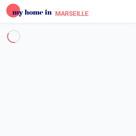
MARSEILLE
Voir toutes les photos
Aperçu
Description
Carte
Tarifs et disponibilités
Accueil
Location appartement vacances Marseille
Appartement 2 chambres Marseille
Appartement 2 chambres
Marseille