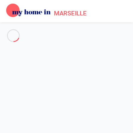
MARSEILLE
Voir toutes les photos
Aperçu
Description
Carte
Tarifs et disponibilités
Accueil
Location appartement vacances Marseille
Appartement 1 chambre Marseille
Appartement 1 chambre
Marseille