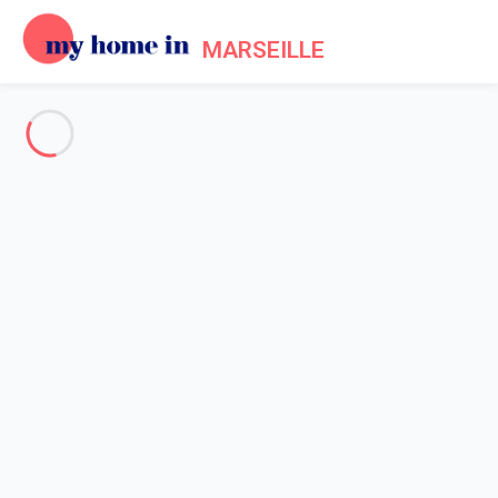
MARSEILLE
Voir toutes les photos
Aperçu
Description
Carte
Tarifs et disponibilités
Avis (6)
Accueil
Location maison Cassis
Maison 6 chambres Cassis
Maison 6 chambres Cassis