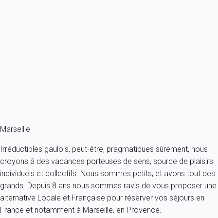
Appartement 1 chambre Marseille
France - Provence - Marseille et ses environs - Marseille
4 personnes - 1 chambre
À partir de
80€
/nuit
Ref : 63018
Fermer
Marseille
Irréductibles gaulois, peut-être, pragmatiques sûrement, nous
croyons à des vacances porteuses de sens, source de plaisirs
individuels et collectifs. Nous sommes petits, et avons tout des
grands. Depuis 8 ans nous sommes ravis de vous proposer une
alternative Locale et Française pour réserver vos séjours en
France et notamment à Marseille, en Provence.