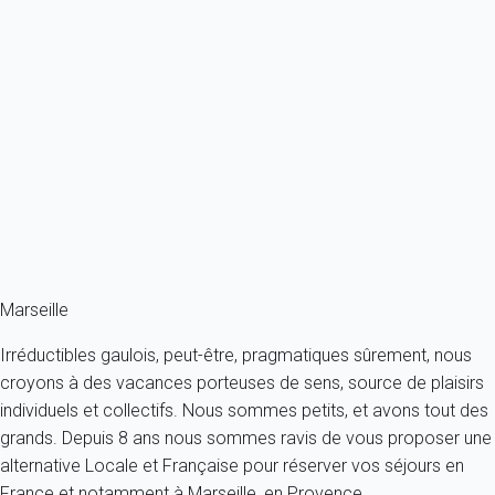
Vue sur le Vieux Port.
France - Provence - Marseille et ses environs - Marseille
2 personnes - 1 salle de bain
À partir de
91€
/nuit
Ref : 26577
Fermer
Marseille
Irréductibles gaulois, peut-être, pragmatiques sûrement, nous
croyons à des vacances porteuses de sens, source de plaisirs
individuels et collectifs. Nous sommes petits, et avons tout des
grands. Depuis 8 ans nous sommes ravis de vous proposer une
alternative Locale et Française pour réserver vos séjours en
France et notamment à Marseille, en Provence.