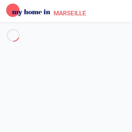
MARSEILLE
Voir toutes les photos
Aperçu
Description
Carte
Tarifs et disponibilités
Accueil
Location appartement vacances Marseille
Appartement 1 chambre Marseille
Appartement 1 chambre
Marseille