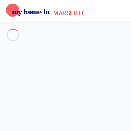
MARSEILLE
Voir toutes les photos
Aperçu
Description
Carte
Tarifs et disponibilités
Avis (5)
Accueil
Location appartement vacances Marseille
Appartement 1 chambre Marseille
Appartement 1 chambre Marsei