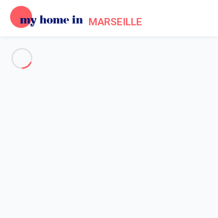
MARSEILLE
Voir toutes les photos
Aperçu
Description
Carte
Tarifs et disponibilités
Accueil
Location appartement vacances Marseille
Appartement 1 chambre Marseille
Appartement 1 chambre
Marseille