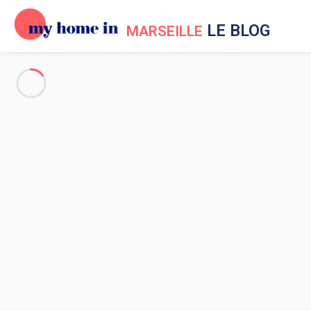
LE BLOG
MARSEILLE
Evénements à Marseille
Vacances à Marseille
Aux environs de Marseille
Sortir à Marseille
Location Marseille dernière mi
Accueil
Actualités My Home In Marseille
Vacances à Marseille
Location Marseille dernière minute
Vacances à Marseille