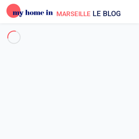
LE BLOG
MARSEILLE
Evénements à Marseille
Vacances à Marseille
Aux environs de Marseille
Sortir à Marseille
Les belles maisons de la
Corniche Kennedy
Accueil
Actualités My Home In Marseille
Evénements à Marseille
Les belles maisons de la Corniche Kennedy