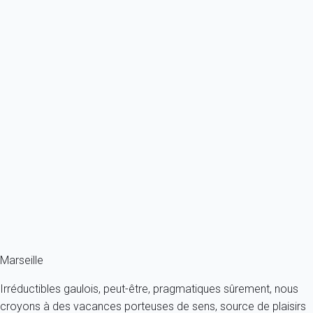
La
maison
est de style italien et renferme une richesse aux
valeurs inestimables. Son mobilier, son jardin, ses statues
de pierre ainsi que sa vue sur la rade de
Marseille
font de la
villa de Gaby Deslys l’une des plus belles propriétés
marseillaises. Vêtue d’une couleur blanche, la demeure est
en possession de 15 chambres, actuellement réservées
en majorité aux médecins de renommée internationale
Articles Populaires
La rade de Marseille
Cassis et Aix-en-Provence, deux perles à proximité de Marseille
Les bons restaurants de Marseille
Les sports de glisse à Marseille
Marseille
Irréductibles gaulois, peut-être, pragmatiques sûrement, nous
croyons à des vacances porteuses de sens, source de plaisirs